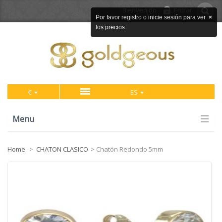
Bienvenido
Entrar
Por favor registro o inicie sesión para ver
×
los precios
€
ES
Menu
Home
>
CHATON CLASICO
>
Chatón Redondo 5mm