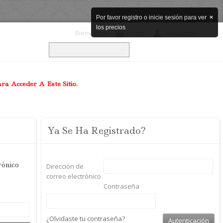
Por favor registro o inicie sesión para ver
×
los precios
Bienvenido
Entrar
Su cuenta
a Acceder A Este Sitio.
Ya Se Ha Registrado?
rónico
Dirección de
correo electrónico
Contraseña
¿Olvidaste tu contraseña?