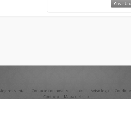
Mejores ventas
Contacte con nosotros
Inicio
Aviso legal
Condicio
Contacto
Mapa del sitio