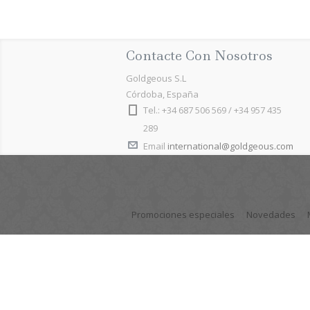
Contacte Con Nosotros
Goldgeous S.L
Córdoba, España
Tel.: +34 687 506 569 / +34 957 435
289
Email
international@goldgeous.com
Promociones especiales
Novedades