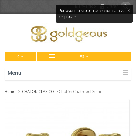
Bienvenido
Entrar
Por favor registro o inicie sesión para ver
×
los precios
€
ES
Menu
Home
>
CHATON CLASICO
>
Chatón Cuatrébol 3mm