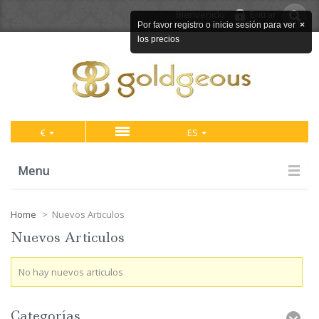
Bienvenido
Entrar
Por favor registro o inicie sesión para ver
×
los precios
€
ES
Menu
Home
>
Nuevos Articulos
Nuevos Articulos
No hay nuevos articulos
Categorías