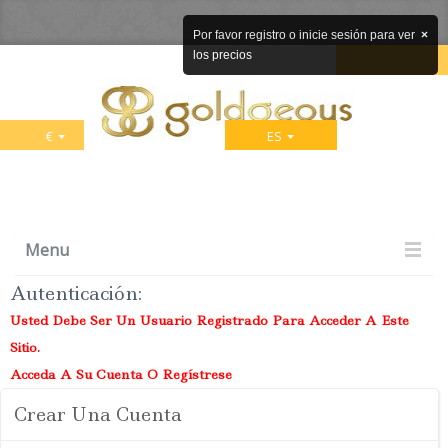
Por favor registro o inicie sesión para ver
×
los precios
€
ES
Menu
Autenticación
:
Usted Debe Ser Un Usuario Registrado Para Acceder A Este
Sitio.
Acceda A Su Cuenta O Regístrese
Crear Una Cuenta