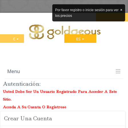
Por favor registro o inicie sesión para ver
×
los precios
€
ES
Menu
Autenticación
:
Usted Debe Ser Un Usuario Registrado Para Acceder A Este
Sitio.
Acceda A Su Cuenta O Regístrese
Crear Una Cuenta