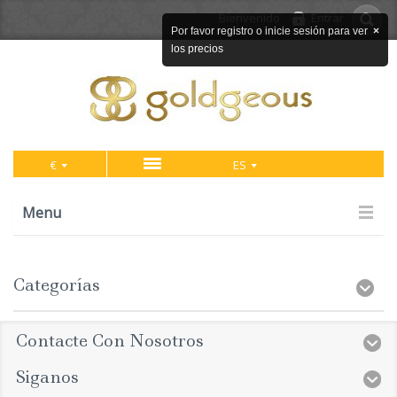
Bienvenido
Entrar
Por favor registro o inicie sesión para ver
×
los precios
€
ES
Menu
Categorías
Contacte Con Nosotros
Siganos