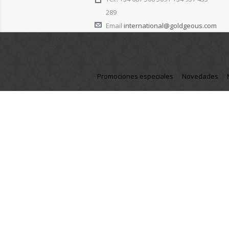
289
Email
international@goldgeous.com
Promociones especiales
Novedades