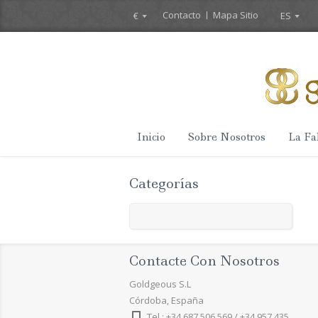
Contacto
Mapa Sitio
€
ES
Inicio
Sobre Nosotros
La Fa
Categorías
Contacte Con Nosotros
Goldgeous S.L
Córdoba, España
Tel.: +34 687 506 569 / +34 957 435