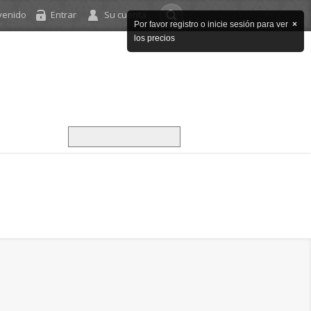
venido
Entrar
Su cuenta
Por favor registro o inicie sesión para ver
×
los precios