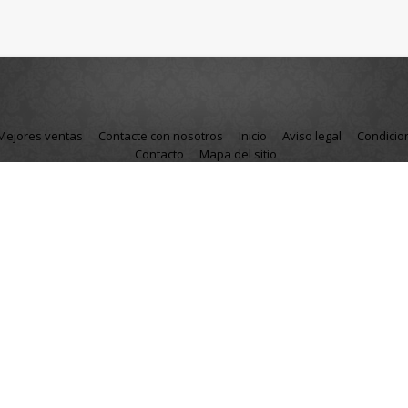
Mejores ventas
Contacte con nosotros
Inicio
Aviso legal
Condicio
Contacto
Mapa del sitio