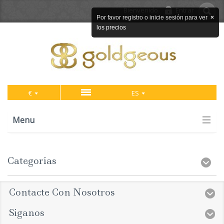
Bienvenido
Entrar
Por favor registro o inicie sesión para ver
×
los precios
€
ES
Menu
Categorías
Contacte Con Nosotros
Siganos