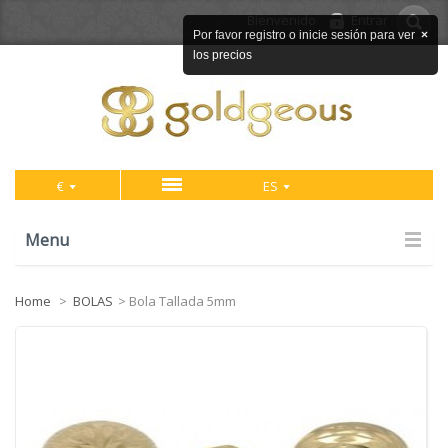
Bienvenido
Entrar
Por favor registro o inicie sesión para ver
×
los precios
€
ES
Menu
Home
>
BOLAS
>
Bola Tallada 5mm